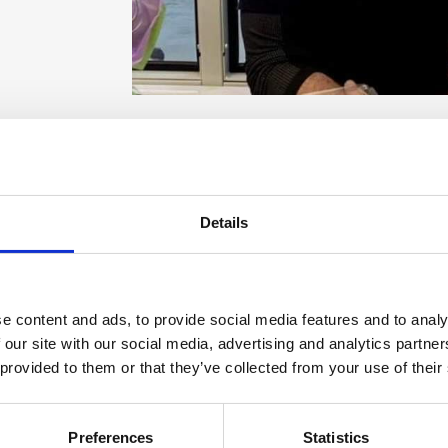
Details
e content and ads, to provide social media features and to analy
 our site with our social media, advertising and analytics partn
 provided to them or that they’ve collected from your use of their
Kontakt os og hør mere eller book din tid nu
Preferences
Statistics