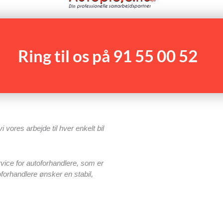
Ring til os på 91 55 00 52
vores arbejde til hver enkelt bil
rvice for autoforhandlere, som er
orhandlere ønsker en stabil,