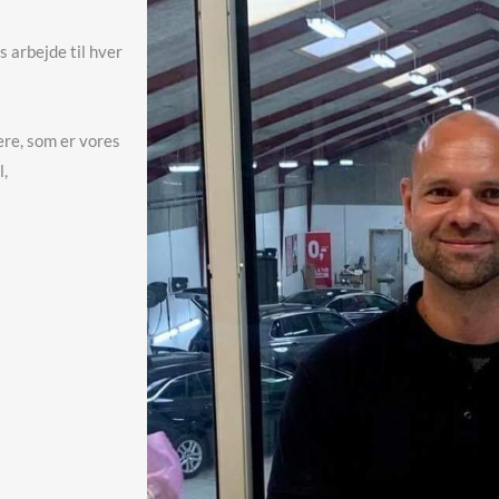
 arbejde til hver
ere, som er vores
l,