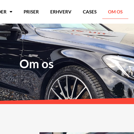
DER
PRISER
ERHVERV
CASES
OM OS
Om os