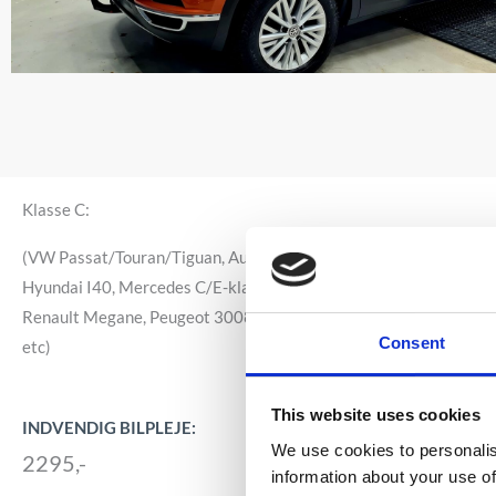
Klasse C:
(VW Passat/Touran/Tiguan, Audi A4/A5/A6, BMW, 3-4-5 serie/X
Hyundai I40, Mercedes C/E-klasse, Tesla, Opel Insignia/Zafira, N
Renault Megane, Peugeot 3008, Renault Scenic/Captur, Skoda O
Consent
etc)
This website uses cookies
INDVENDIG BILPLEJE:
We use cookies to personalis
2295,-
information about your use of