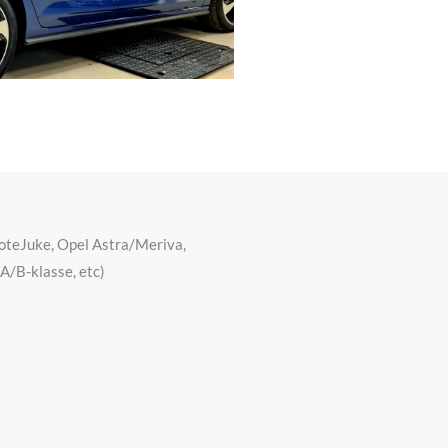
oteJuke, Opel Astra/Meriva,
A/B-klasse, etc)