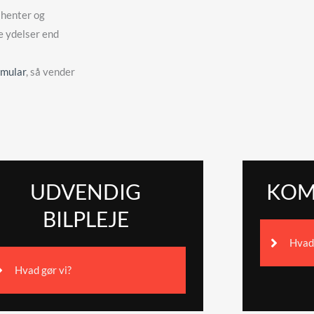
i henter og
e ydelser end
rmular
, så vender
UDVENDIG
KOMP
BILPLEJE
Hvad 
Hvad gør vi?