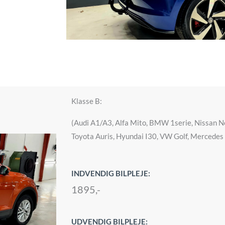
Klasse B:
(Audi A1/A3, Alfa Mito, BMW 1serie, Nissan N
Toyota Auris, Hyundai I30, VW Golf, Mercedes 
INDVENDIG BILPLEJE:
1895,-
UDVENDIG BILPLEJE: