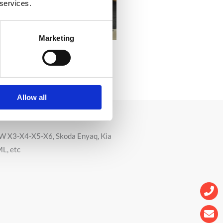
 services.
Marketing
Allow all
W X3-X4-X5-X6, Skoda Enyaq, Kia
L, etc
Ph
En