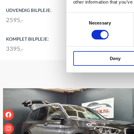
other information that you’ve
UDVENDIG BILPLEJE:
Consent
2595,-
Necessary
Selection
KOMPLET BILPLEJE:
3395,-
Deny
Facebook
Instagram