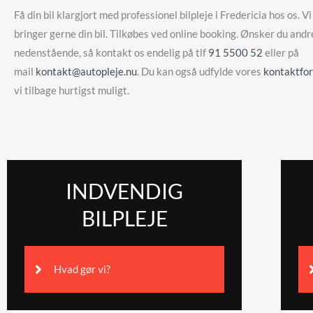
Få din bil klargjort med professionel bilpleje i Fredericia hos os. V
bringer gerne din bil. Tilkøbes ved online booking. Ønsker du andr
nedenstående, så kontakt os endelig på tlf
91 5500 52
eller på
mail
kontakt@autopleje.nu
. Du kan også udfylde vores
kontaktfo
vi tilbage hurtigst muligt.
INDVENDIG
BILPLEJE
Hvad gør vi?