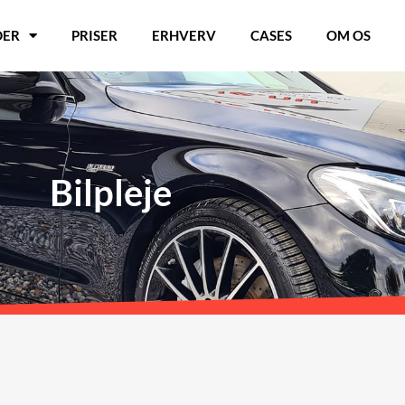
DER
PRISER
ERHVERV
CASES
OM OS
Bilpleje